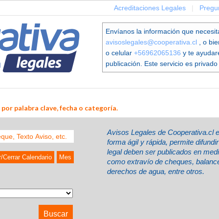
Acreditaciones Legales
|
Pregu
Envíanos la información que necesit
avisoslegales@cooperativa.cl
, o bi
o celular
+56962065136
y te ayudar
publicación. Este servicio es privado 
por palabra clave, fecha o categoría.
Avisos Legales de Cooperativa.cl 
forma ágil y rápida, permite difund
legal deben ser publicados en med
r/Cerrar Calendario
Mes
como extravío de cheques, balances
derechos de agua, entre otros.