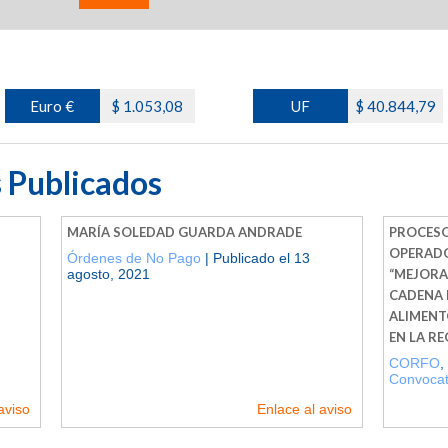
Euro €
$ 1.053,08
UF
$ 40.844,79
 Publicados
MARÍA SOLEDAD GUARDA ANDRADE
PROCESO
OPERADO
Órdenes de No Pago
| Publicado el 13
agosto, 2021
“MEJORA
CADENA 
ALIMENT
EN LA R
CORFO
,
Convocat
aviso
Enlace al aviso