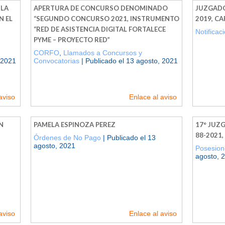
 LA
APERTURA DE CONCURSO DENOMINADO
JUZGADO 
N EL
“SEGUNDO CONCURSO 2021, INSTRUMENTO
2019, C
“RED DE ASISTENCIA DIGITAL FORTALECE
Notificac
PYME – PROYECTO RED”
CORFO
,
Llamados a Concursos y
 2021
Convocatorias
| Publicado el 13 agosto, 2021
aviso
Enlace al aviso
N
PAMELA ESPINOZA PEREZ
17° JUZG
88-2021
Órdenes de No Pago
| Publicado el 13
agosto, 2021
Posesion
agosto, 
aviso
Enlace al aviso