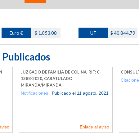
Euro €
$ 1.053,08
UF
$ 40.844,79
 Publicados
N
JUZGADO DE FAMILIA DE COLINA, RIT: C-
CONSULT
1388-2020, CARATULADO
Citacion
MIRANDA/MIRANDA
Notificaciones
| Publicado el 11 agosto, 2021
aviso
Enlace al aviso