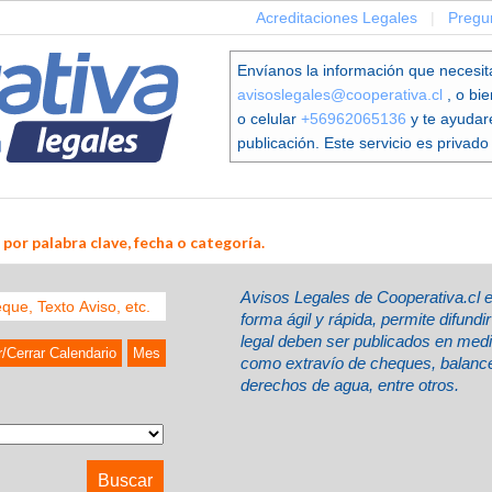
Acreditaciones Legales
|
Pregu
Envíanos la información que necesit
avisoslegales@cooperativa.cl
, o bi
o celular
+56962065136
y te ayudar
publicación. Este servicio es privado 
por palabra clave, fecha o categoría.
Avisos Legales de Cooperativa.cl 
forma ágil y rápida, permite difund
legal deben ser publicados en med
r/Cerrar Calendario
Mes
como extravío de cheques, balances
derechos de agua, entre otros.