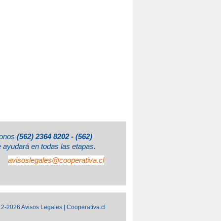
éfonos
(562) 2364 8202 - (562)
e ayudará en todas las etapas.
avisoslegales@cooperativa.cl
2-2026 Avisos Legales | Cooperativa.cl