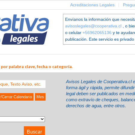
Acreditaciones Legales
|
Pregu
Envíanos la información que necesit
avisoslegales@cooperativa.cl
, o bi
o celular
+56962065136
y te ayudar
publicación. Este servicio es privado 
por palabra clave, fecha o categoría.
Avisos Legales de Cooperativa.cl 
forma ágil y rápida, permite difund
legal deben ser publicados en med
r/Cerrar Calendario
Mes
como extravío de cheques, balances
derechos de agua, entre otros.