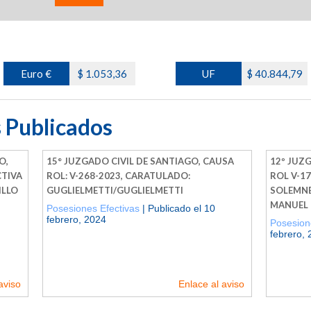
Euro €
$ 1.053,36
UF
$ 40.844,79
 Publicados
O,
15° JUZGADO CIVIL DE SANTIAGO, CAUSA
12º JUZ
CTIVA
ROL: V-268-2023, CARATULADO:
ROL V-17
ILLO
GUGLIELMETTI/GUGLIELMETTI
SOLEMNE
MANUEL
Posesiones Efectivas
| Publicado el 10
febrero, 2024
Posesion
febrero,
aviso
Enlace al aviso