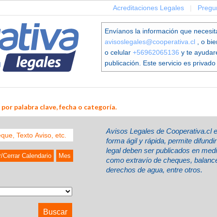
Acreditaciones Legales
|
Pregu
Envíanos la información que necesit
avisoslegales@cooperativa.cl
, o bi
o celular
+56962065136
y te ayudar
publicación. Este servicio es privado 
por palabra clave, fecha o categoría.
Avisos Legales de Cooperativa.cl 
forma ágil y rápida, permite difund
legal deben ser publicados en med
r/Cerrar Calendario
Mes
como extravío de cheques, balances
derechos de agua, entre otros.