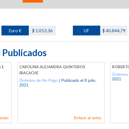
Euro €
$ 1.053,36
UF
$ 40.844,79
 Publicados
 E
CAROLINA ALEJANDRA QUINTEROS
ROBERTO
IBACACHE
Órdenes
2021
Órdenes de No Pago
| Publicado el 8 julio,
2021
aviso
Enlace al aviso