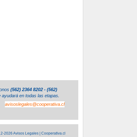
éfonos
(562) 2364 8202 - (562)
e ayudará en todas las etapas.
avisoslegales@cooperativa.cl
2-2026 Avisos Legales | Cooperativa.cl