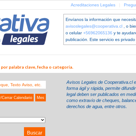
Acreditaciones Legales
|
Pregu
Envíanos la información que necesit
avisoslegales@cooperativa.cl
, o bi
o celular
+56962065136
y te ayudar
publicación. Este servicio es privado 
por palabra clave, fecha o categoría.
Avisos Legales de Cooperativa.cl 
forma ágil y rápida, permite difund
legal deben ser publicados en med
r/Cerrar Calendario
Mes
como extravío de cheques, balances
derechos de agua, entre otros.