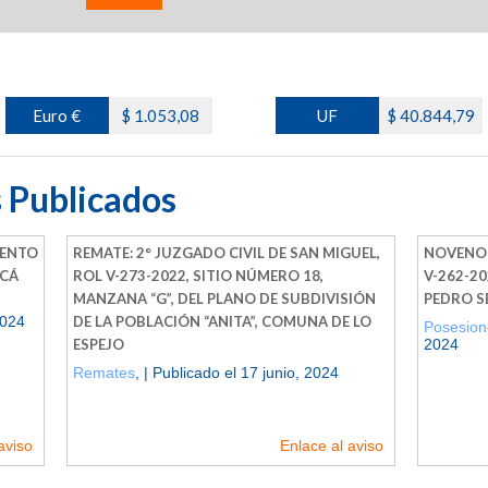
Euro €
$ 1.053,08
UF
$ 40.844,79
 Publicados
MENTO
REMATE: 2° JUZGADO CIVIL DE SAN MIGUEL,
NOVENO 
ACÁ
ROL V-273-2022, SITIO NÚMERO 18,
V-262-2
MANZANA “G”, DEL PLANO DE SUBDIVISIÓN
PEDRO 
2024
DE LA POBLACIÓN “ANITA”, COMUNA DE LO
Posesion
ESPEJO
2024
Remates
, | Publicado el 17 junio, 2024
aviso
Enlace al aviso