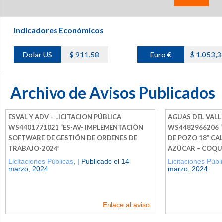
Indicadores Económicos
Dolar US
$ 911,58
Euro €
$ 1.053,3
Archivo de Avisos Publicados
ESVAL Y ADV – LICITACION PÚBLICA
AGUAS DEL VALLE
WS4401771021 “ES-AV- IMPLEMENTACIÓN
WS4482966206 “
SOFTWARE DE GESTIÓN DE ORDENES DE
DE POZO 18” CA
TRABAJO-2024”
AZÚCAR – COQU
Licitaciones Públicas
, | Publicado el 14
Licitaciones Públ
marzo, 2024
marzo, 2024
Enlace al aviso