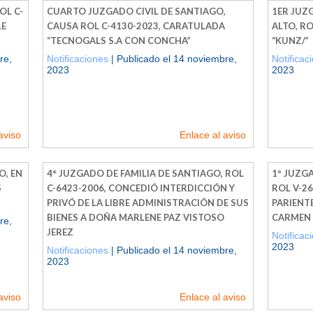
OL C-
CUARTO JUZGADO CIVIL DE SANTIAGO,
1ER JUZ
LE
CAUSA ROL C-4130-2023, CARATULADA
ALTO, R
“TECNOGALS S.A CON CONCHA”
“KUNZ/”
re,
Notificaciones
| Publicado el 14 noviembre,
Notificac
2023
2023
aviso
Enlace al aviso
O, EN
4° JUZGADO DE FAMILIA DE SANTIAGO, ROL
1º JUZG
S
C-6423-2006, CONCEDIÓ INTERDICCIÓN Y
ROL V-26
PRIVÓ DE LA LIBRE ADMINISTRACIÓN DE SUS
PARIENT
BIENES A DOÑA MARLENE PAZ VISTOSO
CARMEN
re,
JEREZ
Notificac
2023
Notificaciones
| Publicado el 14 noviembre,
2023
aviso
Enlace al aviso