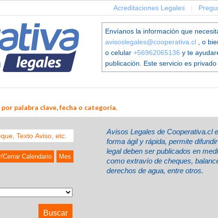
Acreditaciones Legales
|
Pregu
Envíanos la información que necesit
avisoslegales@cooperativa.cl
, o bi
o celular
+56962065136
y te ayudar
publicación. Este servicio es privado 
por palabra clave, fecha o categoría.
Avisos Legales de Cooperativa.cl 
forma ágil y rápida, permite difund
legal deben ser publicados en med
r/Cerrar Calendario
Mes
como extravío de cheques, balances
derechos de agua, entre otros.