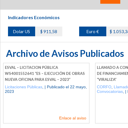
Indicadores Económicos
Dolar US
$ 911,58
Euro €
$ 1.053,3
Archivo de Avisos Publicados
ESVAL – LICITACION PÚBLICA
LLAMADO A CON
WS4001552641 “ES – EJECUCIÓN DE OBRAS
DE FINANCIAMI
NUEVA OFICINA PARA ESVAL – 2023”
“VIRALIZA”
Licitaciones Públicas
, | Publicado el 22 mayo,
CORFO
,
Llamado
2023
Convocatorias
, 
Enlace al aviso