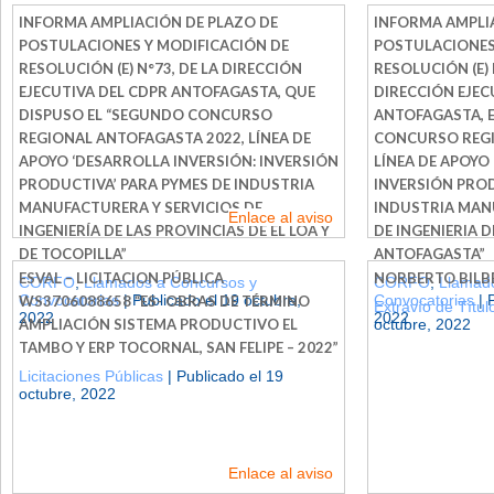
INFORMA AMPLIACIÓN DE PLAZO DE
INFORMA AMPLI
POSTULACIONES Y MODIFICACIÓN DE
POSTULACIONES
RESOLUCIÓN (E) N°73, DE LA DIRECCIÓN
RESOLUCIÓN (E) 
EJECUTIVA DEL CDPR ANTOFAGASTA, QUE
DIRECCIÓN EJEC
DISPUSO EL “SEGUNDO CONCURSO
ANTOFAGASTA, E
REGIONAL ANTOFAGASTA 2022, LÍNEA DE
CONCURSO REGI
APOYO ‘DESARROLLA INVERSIÓN: INVERSIÓN
LÍNEA DE APOYO
PRODUCTIVA’ PARA PYMES DE INDUSTRIA
INVERSIÓN PROD
MANUFACTURERA Y SERVICIOS DE
INDUSTRIA MAN
Enlace al aviso
INGENIERÍA DE LAS PROVINCIAS DE EL LOA Y
DE INGENIERIA D
DE TOCOPILLA”
ANTOFAGASTA”
ESVAL – LICITACION PÚBLICA
NORBERTO BILB
CORFO
,
Llamados a Concursos y
CORFO
,
Llamado
Convocatorias
| Publicado el 19 octubre,
Convocatorias
| 
WS3706088658 “ES- OBRAS DE TÉRMINO
Extravío de Títu
2022
2022
AMPLIACIÓN SISTEMA PRODUCTIVO EL
octubre, 2022
TAMBO Y ERP TOCORNAL, SAN FELIPE – 2022”
Licitaciones Públicas
| Publicado el 19
octubre, 2022
Enlace al aviso