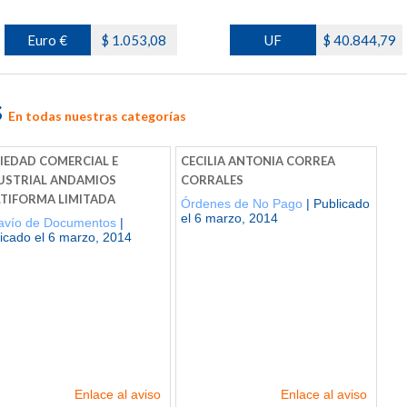
Euro €
$ 1.053,08
UF
$ 40.844,79
s
En todas nuestras categorías
IEDAD COMERCIAL E
CECILIA ANTONIA CORREA
USTRIAL ANDAMIOS
CORRALES
TIFORMA LIMITADA
Órdenes de No Pago
| Publicado
el 6 marzo, 2014
ravío de Documentos
|
icado el 6 marzo, 2014
Enlace al aviso
Enlace al aviso