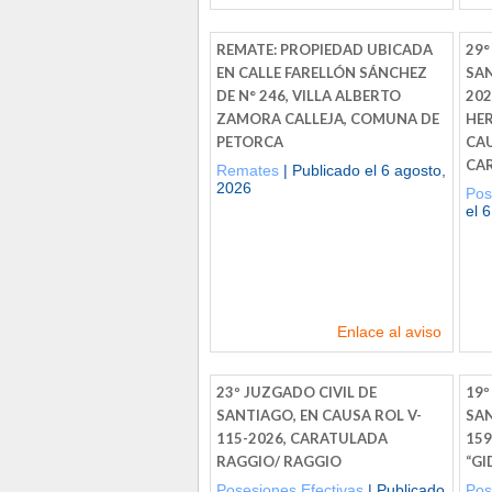
REMATE: PROPIEDAD UBICADA
29°
EN CALLE FARELLÓN SÁNCHEZ
SAN
DE N° 246, VILLA ALBERTO
202
ZAMORA CALLEJA, COMUNA DE
HER
PETORCA
CA
CA
Remates
| Publicado el 6 agosto,
2026
Pos
el 
Enlace al aviso
23º JUZGADO CIVIL DE
19º
SANTIAGO, EN CAUSA ROL V-
SAN
115-2026, CARATULADA
159
RAGGIO/ RAGGIO
“GI
Posesiones Efectivas
| Publicado
Pos