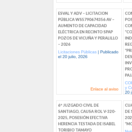
ESVAL Y ADV – LICITACION
COM
PÚBLICA WS5790674356 AV –
POS
AUMENTO DE CAPACIDAD
CO
ELÉCTRICA EN RECINTO SPAP
“C
POZOS DE VICUÑA Y PERALILLO
IND
– 2026
REG
“P
Licitaciones Públicas
| Publicado
el 20 julio, 2026
DES
INV
PRO
PAJ
CO
y C
Enlace al aviso
20 
6° JUZGADO CIVIL DE
CUA
SANTIAGO, CAUSA ROL V-320-
DE 
2025, POSESIÓN EFECTIVA
20
HERENCIA TESTADA DE ISABEL
“M
TORIBIO TAMAYO
Not