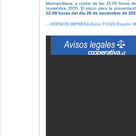
Metropolitana, a contar de las 15:00 horas de
noviembre 2020. El plazo para la presentaci
12:00 horas del día 26 de noviembre de 20
→
VERSIÓN IMPRESA Aviso FOSIS Región Me