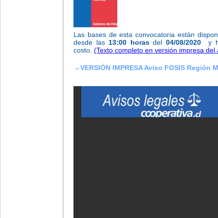
Las bases de esta convocatoria están dispo
desde las
13:00 horas
del
04/08/2020
y h
costo.
(Texto completo en versión impresa del 
→
VERSIÓN IMPRESA Aviso FOSIS Región Me