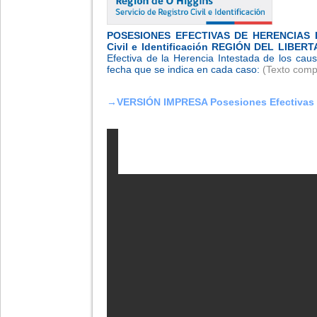
POSESIONES EFECTIVAS DE HERENCIAS 
Civil e Identificación
REGIÓN DEL LIBER
Efectiva de la Herencia Intestada de los cau
fecha que se indica en cada caso:
(Texto compl
→VERSIÓN IMPRESA Posesiones Efectivas 