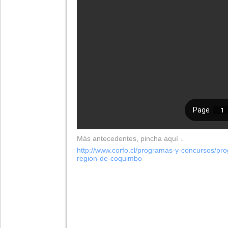
Más antecedentes, pincha aquí ↓
http://www.corfo.cl/programas-
y-concursos/pr
region-de-
coquimbo