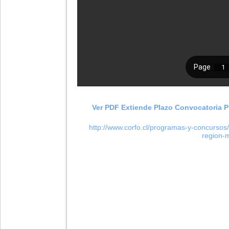
-
Ver PDF Extiende Plazo Convocatoria 
http://www.corfo.cl/programas-
y-concursos
region-
m