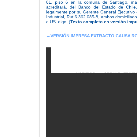
81, piso 6 en la comuna de Santiago, mand
acreditará, del Banco del Estado de Chil
legalmente por su Gerente General Ejecutivo 
Industrial, Rut 6.362.085-8, ambos domiciliad
a US. digo: (
Texto completo en versión impr
→
VERSIÓN IMPRESA EXTRACTO CAUSA RO