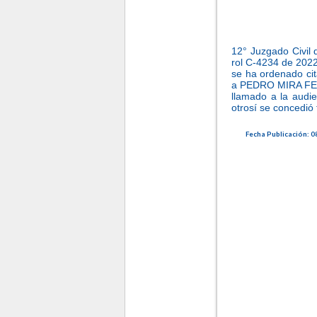
-
-
12° Juzgado Civil 
rol C-4234 de 202
se ha ordenado ci
a PEDRO MIRA FER
llamado a la audie
otrosí se concedió
-
Fecha Publicación: 08