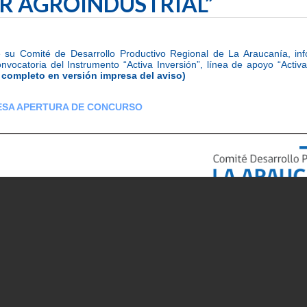
R AGROINDUSTRIAL”
e su Comité de Desarrollo Productivo Regional de La Araucanía, in
onvocatoria del Instrumento “Activa Inversión”, línea de apoyo “Activa
 completo en versión impresa del aviso)
ESA APERTURA DE CONCURSO