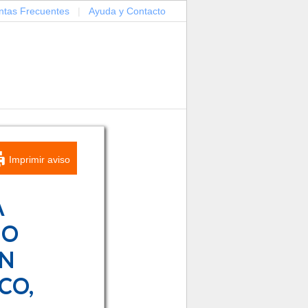
ntas Frecuentes
|
Ayuda y Contacto
Imprimir aviso
A
ÑO
ÓN
CO,