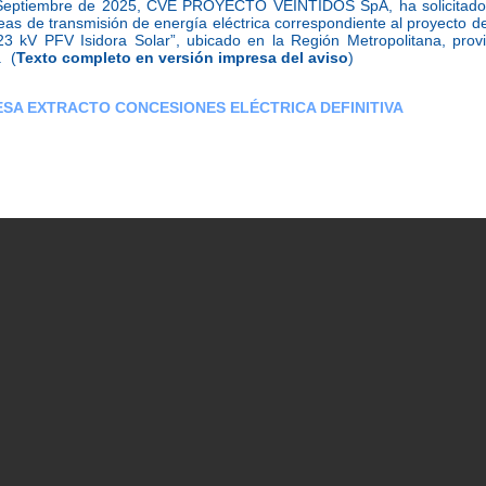
Septiembre
de 2025, CVE PROYECTO VEINTIDÓS SpA, ha solicitado c
neas de transmisión de energía eléctrica
correspondiente al proyecto 
3 kV PFV Isidora Solar”, ubicado en la Región Metropolitana, prov
 (
Texto completo en versión impresa del aviso
)
ESA EXTRACTO CONCESIONES ELÉCTRICA DEFINITIVA