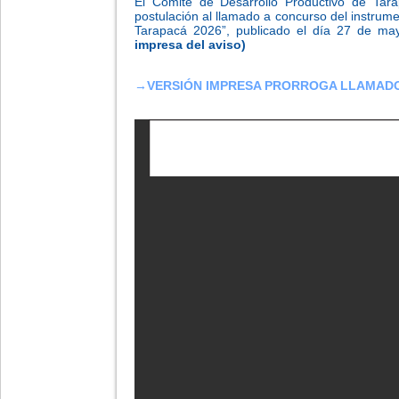
El Comité de Desarrollo Productivo de Tar
postulación al llamado a concurso del instru
Tarapacá 2026”, publicado el día 27 de ma
impresa del aviso)
→
VERSIÓN IMPRESA PRORROGA LLAMAD