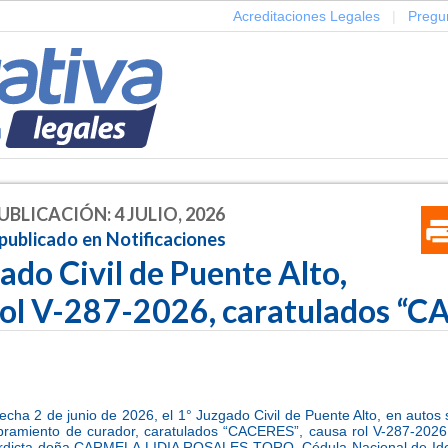
Acreditaciones Legales
|
Pregu
UBLICACIÓN: 4 JULIO, 2026
publicado en Notificaciones
ado Civil de Puente Alto,
rol V-287-2026, caratulados “
fecha 2 de junio de 2026, el 1° Juzgado Civil de Puente Alto, en autos
bramiento de curador, caratulados “CACERES”, causa rol V-287-2026, 
terdicta doña CARMELA LIDIA ROSALES TORO, Cédula Nacional de Ide