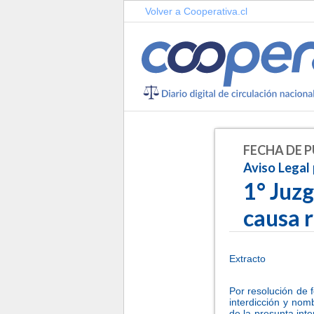
Volver a Cooperativa.cl
FECHA DE P
Aviso Legal 
1° Juzg
causa 
Extracto
-
Por resolución de 
interdicción y nom
de la presunta in