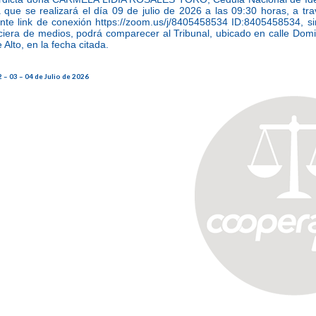
 que se realizará el día 09 de julio de 2026 a las 09:30 horas, a tr
nte link de conexión https://zoom.us/j/8405458534 ID:8405458534, sin
eciera de medios, podrá comparecer al Tribunal, ubicado en calle Dom
 Alto, en la fecha citada.
 – 03 – 04 de Julio de 2026