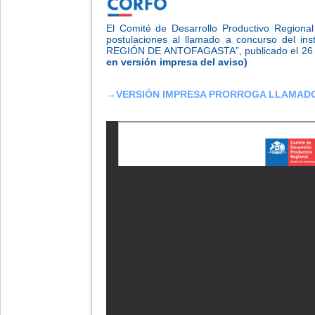
El Comité de Desarrollo Productivo Regiona
postulaciones al llamado a concurso del i
REGIÓN DE ANTOFAGASTA”, publicado el 26 d
en versión impresa del aviso)
→
VERSIÓN IMPRESA PRORROGA LLAMAD