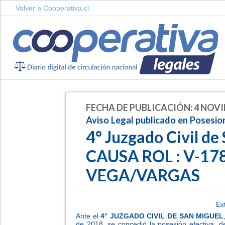
Volver a Cooperativa.cl
FECHA DE PUBLICACIÓN: 4 NOVI
Aviso Legal publicado en Posesio
4° Juzgado Civil de
CAUSA ROL : V-17
VEGA/VARGAS
Ex
Ante el
4
°
JUZGADO CIVIL DE SAN MIGUEL
de 2018, se concedió la posesión efectiva, d