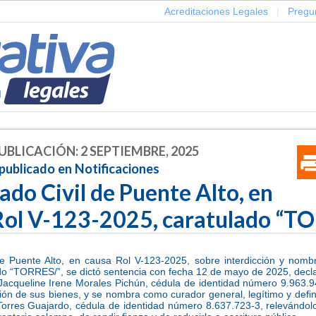
Acreditaciones Legales
|
Pregu
UBLICACIÓN: 2 SEPTIEMBRE, 2025
publicado en Notificaciones
ado Civil de Puente Alto, en
Rol V-123-2025, caratulado “T
de Puente Alto, en causa Rol V-123-2025, sobre interdicción y nom
lado “TORRES/”, se dictó sentencia con fecha 12 de mayo de 2025, decla
 Jacqueline Irene Morales Pichún, cédula de identidad número 9.963.9
ción de sus bienes, y se nombra como curador general, legítimo y definit
orres Guajardo, cédula de identidad número 8.637.723-3, relevándolo