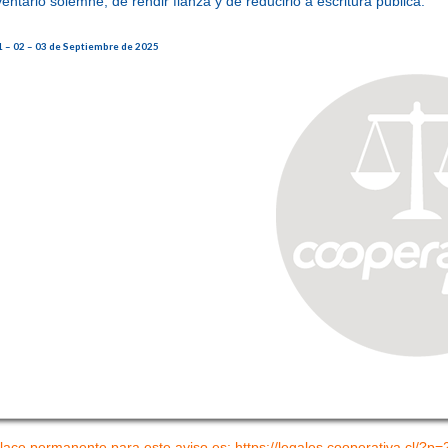
entario solemne, de rendir fianza y de reducirlo a escritura pública.
1 – 02 – 03 de Septiembre de 2025
lace permanente para este aviso es: https://legales.cooperativa.cl/?p