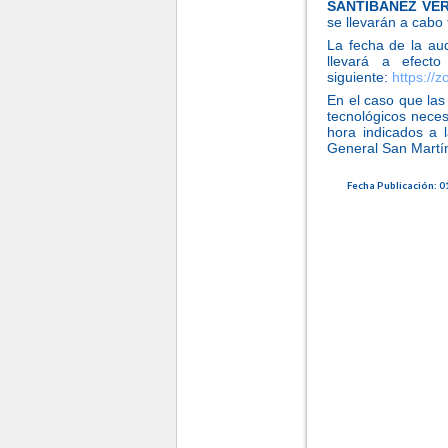
SANTIBAÑEZ VE
se llevarán a cabo 
La fecha de la au
llevará a efect
siguiente:
https://
En el caso que la
tecnológicos neces
hora indicados a 
General San Martín,
-
Fecha Publicación: 0