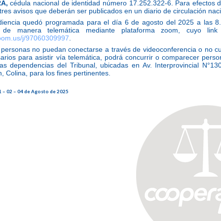
RA,
cédula nacional de identidad número 17.252.322-6. Para efectos de
tres avisos que deberán ser publicados en un diario de circulación naci
diencia quedó programada para el día 6 de agosto del 2025 a las 8.
o de manera telemática mediante plataforma zoom, cuyo lin
zoom.us/j/97060309997
.
s personas no puedan conectarse a través de videoconferencia o no c
arios para asistir vía telemática, podrá concurrir o comparecer pers
las dependencias del Tribunal, ubicadas en Av. Interprovincial N°13
 Colina, para los fines pertinentes.
1 – 02 – 04 de Agosto de 2025