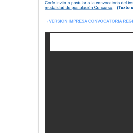
Corfo invita a postular a la convocatoria del 
modalidad de postulación Concurso,
(Texto 
→
VERSIÓN IMPRESA CONVOCATORIA REG