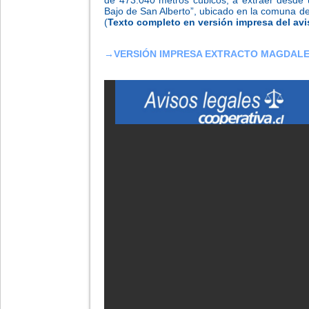
Bajo de San Alberto”, ubicado en la comuna d
(
Texto completo en versión impresa del avi
→
VERSIÓN IMPRESA EXTRACTO MAGDALE