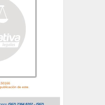
=150166
 publicación de este.
éfonos
(562) 2364 8202 - (562)