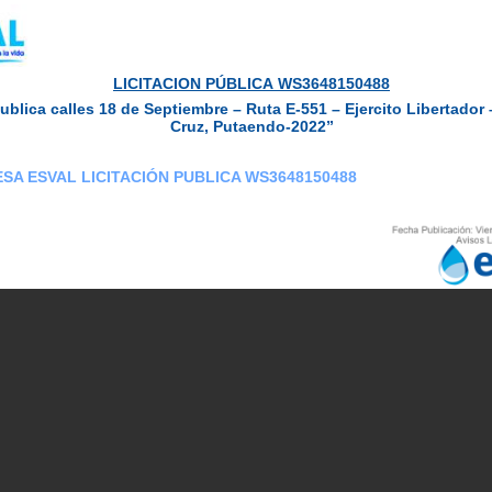
LICITACION PÚBLICA WS3648150488
ublica calles 18 de Septiembre – Ruta E-551 – Ejercito Libertador 
Cruz, Putaendo-2022”
SA ESVAL LICITACIÓN PUBLICA WS3648150488