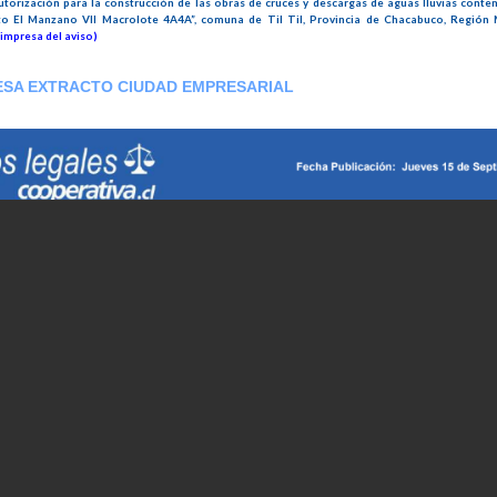
torización para la construcción de las obras de cruces y descargas de aguas lluvias cont
lto El Manzano VII Macrolote 4A4A”, comuna de Til Til, Provincia de Chacabuco, Región
impresa del aviso)
ESA EXTRACTO CIUDAD EMPRESARIAL