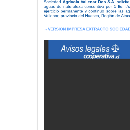
Sociedad
Agrícola Vallenar Dos S.A
. solici
aguas de naturaleza consuntiva por
1 l/s, l/
ejercicio permanente y continuo sobre las a
Vallenar, provincia del Huasco, Región de Ata
→
VERSIÓN IMPRESA EXTRACTO SOCIEDA