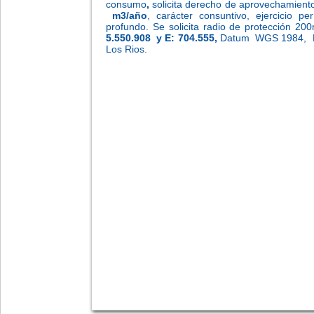
consumo
,
solicita derecho de aprovechamient
m3/año
, carácter consuntivo, ejercicio 
profundo. Se solicita radio de protección 
5.550.908
y E:
704.555,
Datum WGS 1984, Hus
Los Rios.