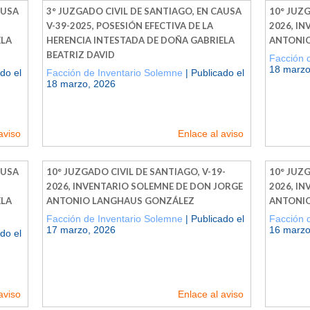
AUSA
3° JUZGADO CIVIL DE SANTIAGO, EN CAUSA
10° JUZG
V-39-2025, POSESIÓN EFECTIVA DE LA
2026, I
ELA
HERENCIA INTESTADA DE DOÑA GABRIELA
ANTONI
BEATRIZ DAVID
Facción 
18 marzo
do el
Facción de Inventario Solemne
| Publicado el
18 marzo, 2026
aviso
Enlace al aviso
AUSA
10° JUZGADO CIVIL DE SANTIAGO, V-19-
10° JUZG
2026, INVENTARIO SOLEMNE DE DON JORGE
2026, I
ELA
ANTONIO LANGHAUS GONZÁLEZ
ANTONI
Facción de Inventario Solemne
| Publicado el
Facción 
17 marzo, 2026
16 marzo
do el
aviso
Enlace al aviso