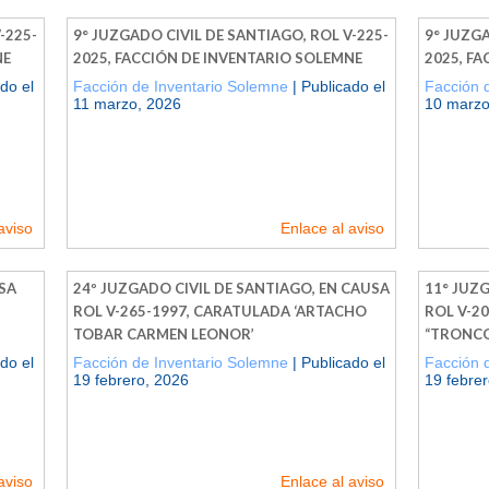
-225-
9° JUZGADO CIVIL DE SANTIAGO, ROL V-225-
9° JUZGA
NE
2025, FACCIÓN DE INVENTARIO SOLEMNE
2025, F
do el
Facción de Inventario Solemne
| Publicado el
Facción 
11 marzo, 2026
10 marzo
aviso
Enlace al aviso
SA
24º JUZGADO CIVIL DE SANTIAGO, EN CAUSA
11° JUZ
ROL V-265-1997, CARATULADA ‘ARTACHO
ROL V-2
TOBAR CARMEN LEONOR’
“TRONC
do el
Facción de Inventario Solemne
| Publicado el
Facción 
19 febrero, 2026
19 febre
aviso
Enlace al aviso