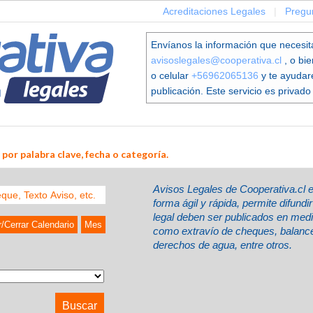
Acreditaciones Legales
|
Pregu
Envíanos la información que necesit
avisoslegales@cooperativa.cl
, o bi
o celular
+56962065136
y te ayudar
publicación. Este servicio es privado 
por palabra clave, fecha o categoría.
Avisos Legales de Cooperativa.cl 
forma ágil y rápida, permite difund
legal deben ser publicados en med
r/Cerrar Calendario
Mes
como extravío de cheques, balances
derechos de agua, entre otros.