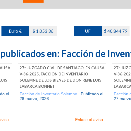
Euro €
$ 1.053,36
UF
$ 40.844,79
 publicados en:
Facción de Inve
CAUSA
27° JUZGADO CIVIL DE SANTIAGO, EN CAUSA
27° JUZ
V-36-2025, FACCIÓN DE INVENTARIO
V-36-202
LUIS
SOLEMNE DE LOS BIENES DE DON RENE LUIS
SOLEMNE 
LABARCA BONNET
LABARC
do el
Facción de Inventario Solemne
| Publicado el
Facción 
28 marzo, 2026
27 marzo
aviso
Enlace al aviso