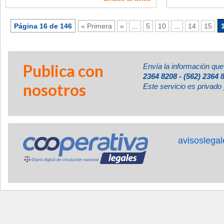
Página 16 de 146
« Primera
«
...
5
10
...
14
15
Publica con
Envía la información que
2364 8208 - (562) 2364 
nosotros
Este servicio es privado 
avisoslega