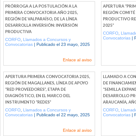
PRÓRROGA A LA POSTULACIÓN A LA
APERTURA “PRI
PRIMERA CONVOCATORIA AÑO 2025,
REGIÓN COMITÉ
REGIÓN DE VALPARAÍSO, DE LA LÍNEA
PRODUCTIVO RE
DESARROLLA INVERSIÓN: INVERSIÓN
2025”
PRODUCTIVA
CORFO
,
Llamado
Convocatorias
| 
CORFO
,
Llamados a Concursos y
Convocatorias
| Publicado el 23 mayo, 2025
Enlace al aviso
APERTURA PRIMERA CONVOCATORIA 2025,
LLAMADO A CON
REGIÓN DE MAGALLANES, LÍNEA DE APOYO
DE FINANCIAMI
“RED PROVEEDORES”, ETAPA DE
“SEMILLA EXPAN
DIAGNÓSTICO, EN EL MARCO DEL
DESARROLLO PR
INSTRUMENTO “REDES”
ARAUCANÍA, AÑO
CORFO
,
Llamados a Concursos y
CORFO
,
Llamado
Convocatorias
| Publicado el 22 mayo, 2025
Convocatorias
| 
Enlace al aviso