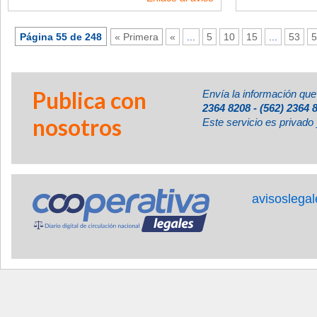
Página 55 de 248
« Primera
«
...
5
10
15
...
53
5
Publica con
Envía la información que
2364 8208 - (562) 2364 
nosotros
Este servicio es privado 
avisoslega