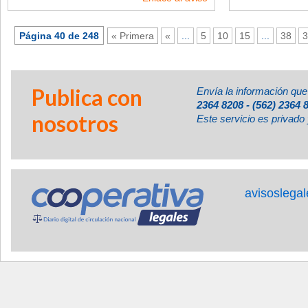
Página 40 de 248
« Primera
«
...
5
10
15
...
38
3
Publica con
Envía la información que
2364 8208 - (562) 2364 
nosotros
Este servicio es privado 
avisoslega