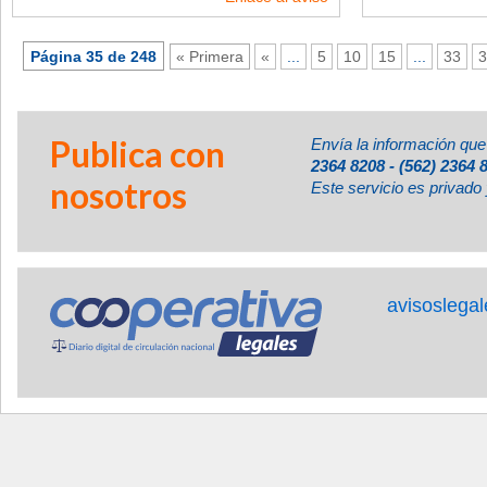
Página 35 de 248
« Primera
«
...
5
10
15
...
33
3
Publica con
Envía la información que
2364 8208 - (562) 2364 
nosotros
Este servicio es privado 
avisoslega