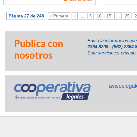
Página 27 de 248
« Primera
«
...
5
10
15
...
25
2
Publica con
Envía la información que
2364 8208 - (562) 2364 
nosotros
Este servicio es privado 
avisoslega