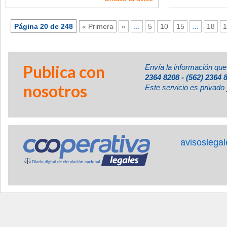
Página 20 de 248
« Primera
«
...
5
10
15
...
18
1
Publica con
Envía la información que
2364 8208 - (562) 2364 
nosotros
Este servicio es privado 
avisoslega