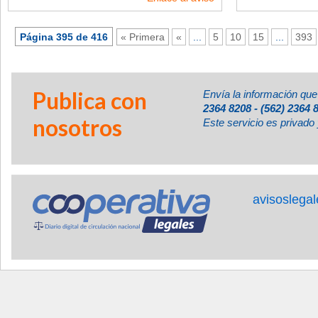
Página 395 de 416
« Primera
«
...
5
10
15
...
393
Publica con
Envía la información que
2364 8208 - (562) 2364 
nosotros
Este servicio es privado 
avisoslega