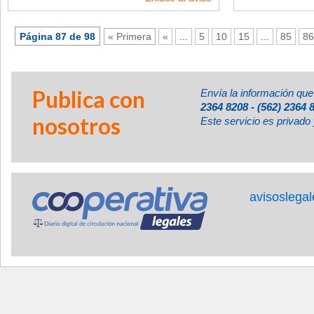
Página 87 de 98
« Primera
«
...
5
10
15
...
85
86
Publica con
Envía la información que
2364 8208 - (562) 2364 
nosotros
Este servicio es privado 
avisoslega